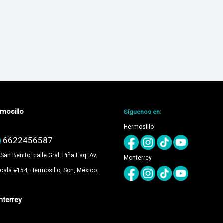
mosillo
Síguenos en:
Hermosillo
6622456587
 San Benito, calle Gral. Piña Esq. Av.
Monterrey
cala #154, Hermosillo, Son, México.
terrey