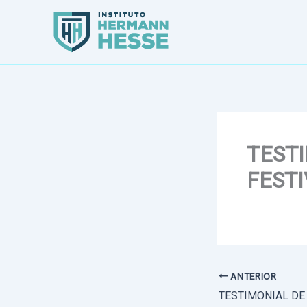
Ir
al
contenido
TEST
FESTI
ANTERIOR