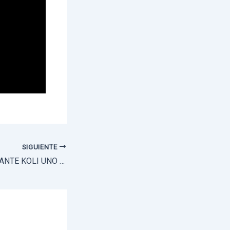
SIGUIENTE
VISITA A RESTAURANTE KOLI UNO DE LOS DOS ÚNICOS RESTAURANTES DE ESTRELLAS MICHELI EN NUEVO LEÓN