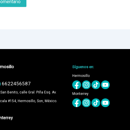
mosillo
Síguenos en:
Hermosillo
6622456587
 San Benito, calle Gral. Piña Esq. Av.
Monterrey
cala #154, Hermosillo, Son, México.
terrey