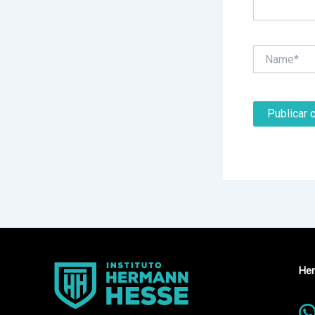
Name*
Her