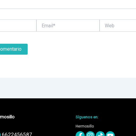
Email*
Web
mosillo
Síguenos en:
Hermosillo
6622456587